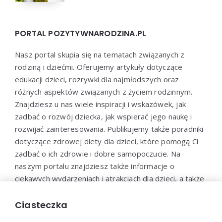
PORTAL POZYTYWNARODZINA.PL
Nasz portal skupia się na tematach związanych z
rodziną i dziećmi. Oferujemy artykuły dotyczące
edukacji dzieci, rozrywki dla najmłodszych oraz
różnych aspektów związanych z życiem rodzinnym.
Znajdziesz u nas wiele inspiracji i wskazówek, jak
zadbać o rozwój dziecka, jak wspierać jego naukę i
rozwijać zainteresowania. Publikujemy także poradniki
dotyczące zdrowej diety dla dzieci, które pomogą Ci
zadbać o ich zdrowie i dobre samopoczucie. Na
naszym portalu znajdziesz także informacje o
ciekawych wydarzeniach i atrakcjach dla dzieci, a także
propozycje zabaw i aktywności, które pozwolą
maluchom spędzić czas w sposób aktywny i
Ciasteczka
kreatywny.