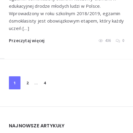
edukacyjnej drodze młodych ludzi w Polsce.
Wprowadzony w roku szkolnym 2018/2019, egzamin
ósmoklasisty jest obowiązkowym etapem, który każdy
uczeń […]
Przeczytaj więcej
436
0
Stronicowanie
1
2
…
4
wpisów
Widgets
NAJNOWSZE ARTYKUŁY