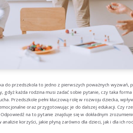
cka do przedszkola to jedno z pierwszych poważnych wyzwań, prz
y, gdyż każda rodzina musi zadać sobie pytanie, czy taka forma
ucha. Przedszkole pełni kluczową rolę w rozwoju dziecka, wpły
emocjonalne oraz przygotowując je do dalszej edukacji. Czy rz
 Odpowiedź na to pytanie znajduje się w dokładnym zrozumien
analizie korzyści, jakie płyną zarówno dla dzieci, jak i dla ich ro