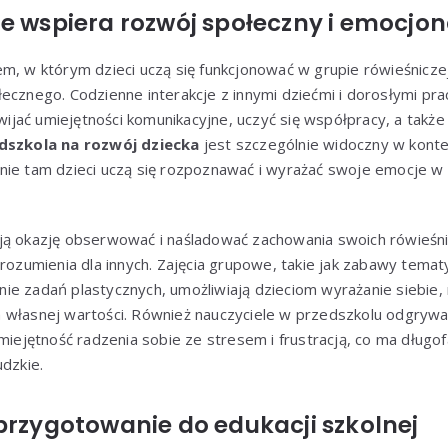
e wspiera rozwój społeczny i emocjon
m, w którym dzieci uczą się funkcjonować w grupie rówieśniczej
ecznego. Codzienne interakcje z innymi dziećmi i dorosłymi pr
jać umiejętności komunikacyjne, uczyć się współpracy, a także 
szkola na rozwój dziecka
jest szczególnie widoczny w konte
nie tam dzieci uczą się rozpoznawać i wyrażać swoje emocje 
ją okazję obserwować i naśladować zachowania swoich rówieśni
zrozumienia dla innych. Zajęcia grupowe, takie jak zabawy tema
e zadań plastycznych, umożliwiają dzieciom wyrażanie siebie, 
 własnej wartości. Również nauczyciele w przedszkolu odgrywaj
umiejętność radzenia sobie ze stresem i frustracją, co ma długo
udzkie.
przygotowanie do edukacji szkolnej