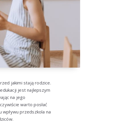
ed jakimi stają rodzice.
 edukacji jest najlepszym
wając na jego
eczywiście warto posłać
iu wpływu przedszkola na
dziców.