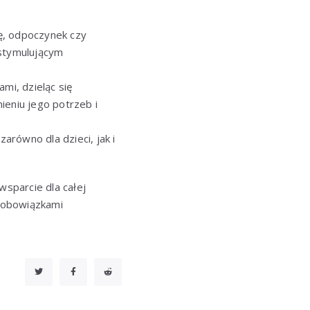
ę, odpoczynek czy
 stymulującym
mi, dzieląc się
eniu jego potrzeb i
równo dla dzieci, jak i
wsparcie dla całej
 obowiązkami