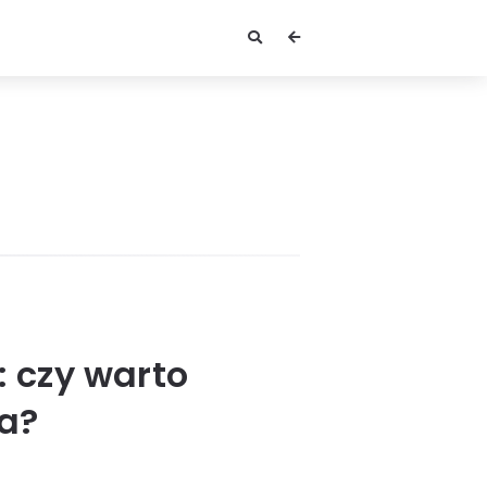
: czy warto
la?