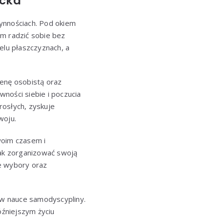
ecka
ynnościach. Pod okiem
im radzić sobie bez
elu płaszczyznach, a
gienę osobistą oraz
ności siebie i poczucia
rosłych, zyskuje
woju.
woim czasem i
jak zorganizować swoją
e wybory oraz
i w nauce samodyscypliny.
źniejszym życiu