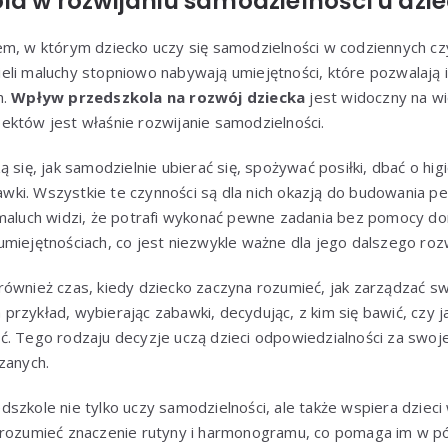
la w rozwijaniu samodzielności u dzi
em, w którym dziecko uczy się samodzielności w codziennych cz
eli maluchy stopniowo nabywają umiejętności, które pozwalają 
h.
Wpływ przedszkola na rozwój dziecka
jest widoczny na wi
ektów jest właśnie rozwijanie samodzielności.
 się, jak samodzielnie ubierać się, spożywać posiłki, dbać o hi
i. Wszystkie te czynności są dla nich okazją do budowania pew
 maluch widzi, że potrafi wykonać pewne zadania bez pomocy do
miejętnościach, co jest niezwykle ważne dla jego dalszego roz
również czas, kiedy dziecko zaczyna rozumieć, jak zarządzać s
rzykład, wybierając zabawki, decydując, z kim się bawić, czy 
ć. Tego rodzaju decyzje uczą dzieci odpowiedzialności za swoj
zanych.
szkole nie tylko uczy samodzielności, ale także wspiera dziec
 rozumieć znaczenie rutyny i harmonogramu, co pomaga im w pó