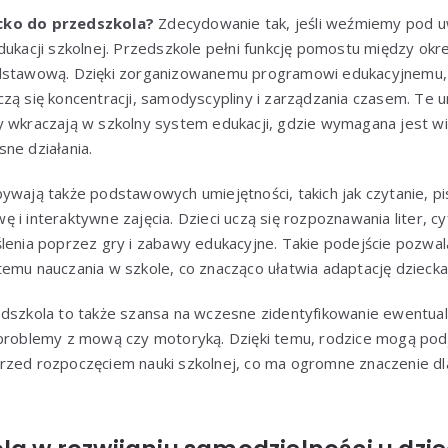
cko do przedszkola?
Zdecydowanie tak, jeśli weźmiemy pod 
edukacji szkolnej. Przedszkole pełni funkcję pomostu między o
odstawową. Dzięki zorganizowanemu programowi edukacyjnemu, 
zą się koncentracji, samodyscypliny i zarządzania czasem. Te u
y wkraczają w szkolny system edukacji, gdzie wymagana jest wi
ne działania.
wają także podstawowych umiejętności, takich jak czytanie, pisa
i interaktywne zajęcia. Dzieci uczą się rozpoznawania liter, cyf
lenia poprzez gry i zabawy edukacyjne. Takie podejście pozwal
temu nauczania w szkole, co znacząco ułatwia adaptację dziec
edszkola to także szansa na wczesne zidentyfikowanie ewentual
 problemy z mową czy motoryką. Dzięki temu, rodzice mogą pod
rzed rozpoczęciem nauki szkolnej, co ma ogromne znaczenie d