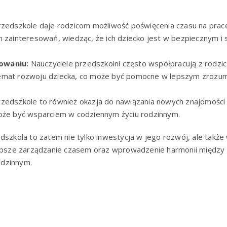
zedszkole daje rodzicom możliwość poświęcenia czasu na prac
h zainteresowań, wiedząc, że ich dziecko jest w bezpiecznym i
owaniu:
Nauczyciele przedszkolni często współpracują z rodzica
emat rozwoju dziecka, co może być pomocne w lepszym zrozumi
zedszkole to również okazja do nawiązania nowych znajomości za
oże być wsparciem w codziennym życiu rodzinnym.
dszkola to zatem nie tylko inwestycja w jego rozwój, ale także 
lepsze zarządzanie czasem oraz wprowadzenie harmonii między
dzinnym.