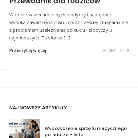
Przewodnik dla rodziców
W dobie wszechobecnych słodyczy i napojów z
wysoką zawartością cukru, coraz częściej zmagamy się
z problemem uzależnienia od cukru i słodyczy u
najmłodszych. Ta słodka […]
Przeczytaj więcej
364
0
Widgets
NAJNOWSZE ARTYKUŁY
Wypożyczenie sprzętu medycznego
po udarze – lista