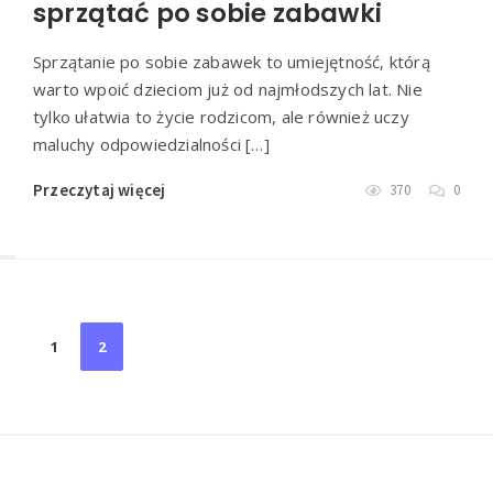
sprzątać po sobie zabawki
Sprzątanie po sobie zabawek to umiejętność, którą
warto wpoić dzieciom już od najmłodszych lat. Nie
tylko ułatwia to życie rodzicom, ale również uczy
maluchy odpowiedzialności […]
Przeczytaj więcej
370
0
Stronicowanie
1
2
wpisów
Widgets