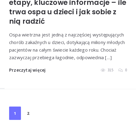
etapy, kluczowe informacje – ile
trwa ospa u dzieci i jak sobie z
nią radzić
Ospa wietrzna jest jedną z najczęściej występujących
chorób zakaźnych u dzieci, dotykającą miliony młodych
pacjentów na całym świecie każdego roku. Chociaż
zazwyczaj przebiega łagodnie, odpowiednia […]
Przeczytaj więcej
315
0
Stronicowanie
1
2
wpisów