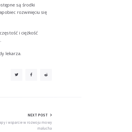
stępne są środki
apobiec rozwinięciu się
zęstość i ciężkość
.
dy lekarza.
NEXT POST
tapy i wsparcie w rozwoju mowy
malucha