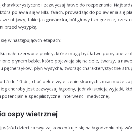
 charakterystyczne i zazwyczaj łatwe do rozpoznania. Najbar
tóra pojawia się w kilku falach, prowadząc do pojawienia się p
wsze objawy, takie jak
gorączka
, ból głowy i zmęczenie, częst
dni przed wysypką.
 się w następujących etapach:
ki
: małe czerwone punkty, które mogą być łatwo pomylone z 
nione płynem bąble, które pojawiają się na ciele, twarzy, a naw
ciu pęcherzyków, płyn wysycha, tworząc charakterystyczne stru
d 5 do 10 dni, choć pełne wyleczenie skórnych zmian może zająć
eg choroby jest zazwyczaj łagodny, jednak istnieją wyjątki, k
i potencjalnie specjalistycznej interwencji medycznej.
a ospy wietrznej
j
wśród dzieci zazwyczaj koncentruje się na łagodzeniu objaw