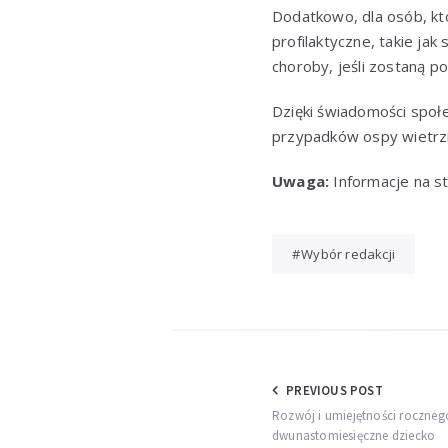
Dodatkowo, dla osób, kt
profilaktyczne, takie ja
choroby, jeśli zostaną 
Dzięki świadomości społe
przypadków ospy wietrzn
Uwaga:
Informacje na st
Wybór redakcji
Nawigacja
PREVIOUS POST
Rozwój i umiejętności rocznego
wpisu
dwunastomiesięczne dziecko