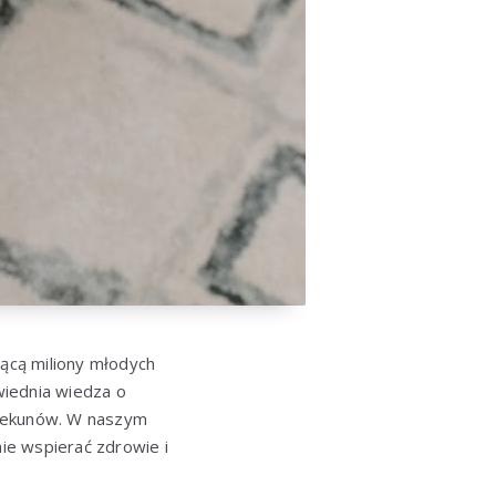
jącą miliony młodych
wiednia wiedza o
opiekunów. W naszym
nie wspierać zdrowie i