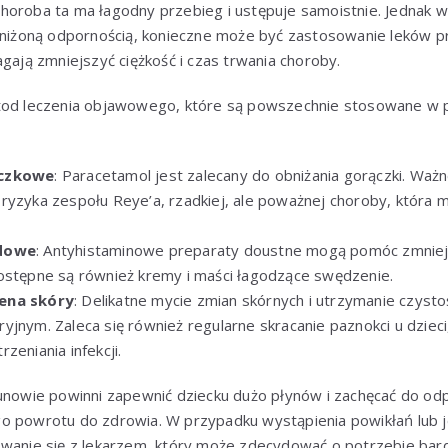
oroba ta ma łagodny przebieg i ustępuje samoistnie. Jednak w 
obniżoną odpornością, konieczne może być zastosowanie leków p
agają zmniejszyć ciężkość i czas trwania choroby.
etod leczenia objawowego, które są powszechnie stosowane w
ączkowe
: Paracetamol jest zalecany do obniżania gorączki. Ważn
ryzyka zespołu Reye’a, rzadkiej, ale poważnej choroby, która
ądowe
: Antyhistaminowe preparaty doustne mogą pomóc zmniej
ostępne są również kremy i maści łagodzące swędzenie.
ena skóry
: Delikatne mycie zmian skórnych i utrzymanie czyst
jnym. Zaleca się również regularne skracanie paznokci u dzieci
zeniania infekcji.
unowie powinni zapewnić dziecku dużo płynów i zachęcać do odp
 powrotu do zdrowia. W przypadku wystąpienia powikłań lub jeś
owanie się z lekarzem, który może zdecydować o potrzebie ba