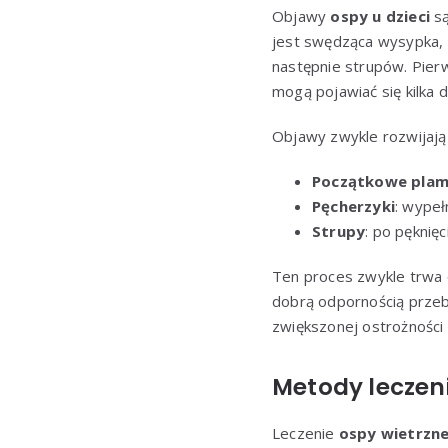
Objawy
ospy u dzieci
są
jest swędząca wysypka, k
następnie strupów. Pier
mogą pojawiać się kilka 
Objawy zwykle rozwijają
Początkowe plam
Pęcherzyki
: wypeł
Strupy
: po pęknię
Ten proces zwykle trwa o
dobrą odpornością przebi
zwiększonej ostrożności 
Metody leczeni
Leczenie
ospy wietrzne