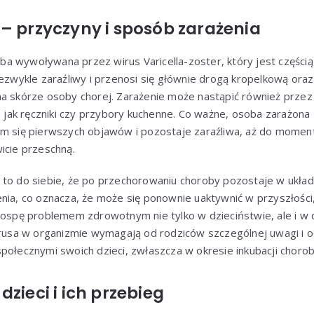
– przyczyny i sposób zarażenia
ba wywoływana przez wirus Varicella-zoster, który jest części
iezwykle zaraźliwy i przenosi się głównie drogą kropelkową ora
na skórze osoby chorej. Zarażenie może nastąpić również przez
a, jak ręczniki czy przybory kuchenne. Co ważne, osoba zarażona
em się pierwszych objawów i pozostaje zaraźliwa, aż do moment
icie przeschną.
 to do siebie, że po przechorowaniu choroby pozostaje w ukł
enia, co oznacza, że może się ponownie uaktywnić w przyszłośc
i ospę problemem zdrowotnym nie tylko w dzieciństwie, ale i w
wirusa w organizmie wymagają od rodziców szczególnej uwagi i 
połecznymi swoich dzieci, zwłaszcza w okresie inkubacji chorob
zieci i ich przebieg