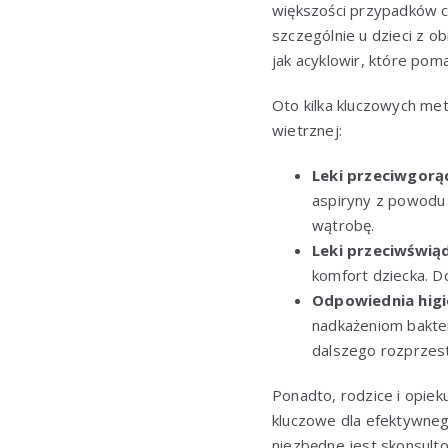
większości przypadków ch
szczególnie u dzieci z 
jak acyklowir, które pom
Oto kilka kluczowych m
wietrznej:
Leki przeciwgor
aspiryny z powodu 
wątrobę.
Leki przeciwświ
komfort dziecka. D
Odpowiednia higi
nadkażeniom baktery
dalszego rozprzestr
Ponadto, rodzice i opiek
kluczowe dla efektywnego
niezbędne jest skonsult