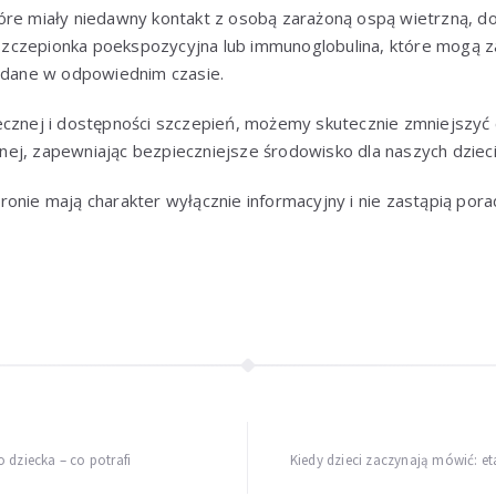
óre miały niedawny kontakt z osobą zarażoną ospą wietrzną, do
k szczepionka poekspozycyjna lub immunoglobulina, które mogą z
podane w odpowiednim czasie.
cznej i dostępności szczepień, możemy skutecznie zmniejszyć c
ej, zapewniając bezpieczniejsze środowisko dla naszych dzieci
ronie mają charakter wyłącznie informacyjny i nie zastąpią pora
 dziecka – co potrafi
Kiedy dzieci zaczynają mówić: e