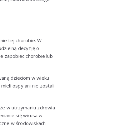
ie tej chorobie. W
odzielną decyzję o
że zapobiec chorobie lub
waną dzieciom w wieku
mieli ospy ani nie zostali
kże w utrzymaniu zdrowia
nianie się wirusa w
ieczne w środowiskach