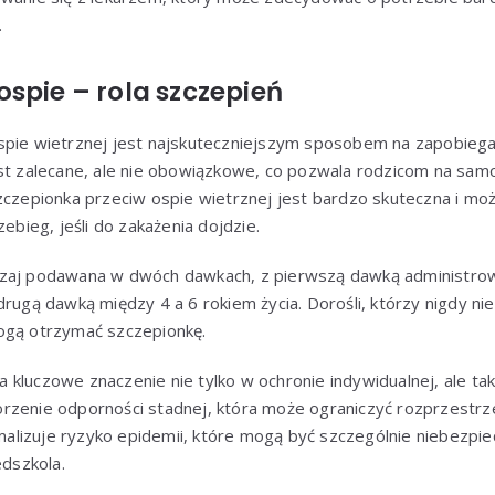
.
spie – rola szczepień
spie wietrznej jest najskuteczniejszym sposobem na zapobiegan
est zalecane, ale nie obowiązkowe, co pozwala rodzicom na sam
zczepionka przeciw ospie wietrznej jest bardzo skuteczna i mo
zebieg, jeśli do zakażenia dojdzie.
czaj podawana w dwóch dawkach, z pierwszą dawką administro
rugą dawką między 4 a 6 rokiem życia. Dorośli, którzy nigdy nie 
ogą otrzymać szczepionkę.
 kluczowe znaczenie nie tylko w ochronie indywidualnej, ale ta
rzenie odporności stadnej, która może ograniczyć rozprzestrze
nimalizuje ryzyko epidemii, które mogą być szczególnie niebezp
edszkola.