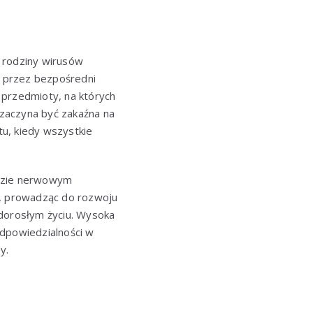
ą rodziny wirusów
z przez bezpośredni
 przedmioty, na których
 zaczyna być zakaźna na
u, kiedy wszystkie
adzie nerwowym
i, prowadząc do rozwoju
 dorosłym życiu. Wysoka
odpowiedzialności w
y.