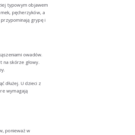
dziej typowym objawem
lamek, pęcherzyków, a
o przypominają grypę i
ukąszeniami owadów.
et na skórze głowy.
py.
 dłużej. U dzieci z
tóre wymagają
ów, ponieważ w