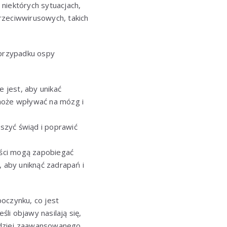
niektórych sytuacjach,
rzeciwwirusowych, takich
 przypadku ospy
e jest, aby unikać
 może wpływać na mózg i
szyć świąd i poprawić
ości mogą zapobiegać
, aby uniknąć zadrapań i
oczynku, co jest
li objawy nasilają się,
rdziej zaawansowanego