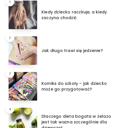
1
Kiedy dziecko raczkuje, a kiedy
zaczyna chodzić
2
Jak długo trawi się jedzenie?
3
Komiks do szkoły – jak dziecko
może go przygotować?
4
Dlaczego dieta bogata w żelazo
jest tak ważna szczególnie dla
dziewcząt