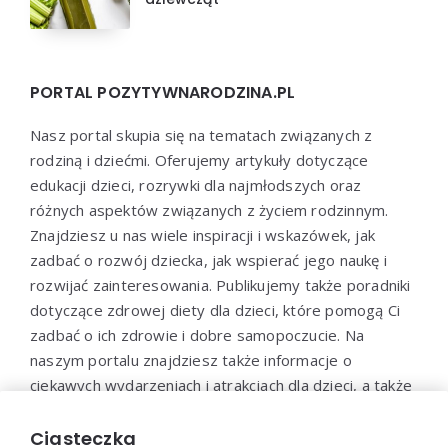
PORTAL POZYTYWNARODZINA.PL
Nasz portal skupia się na tematach związanych z
rodziną i dziećmi. Oferujemy artykuły dotyczące
edukacji dzieci, rozrywki dla najmłodszych oraz
różnych aspektów związanych z życiem rodzinnym.
Znajdziesz u nas wiele inspiracji i wskazówek, jak
zadbać o rozwój dziecka, jak wspierać jego naukę i
rozwijać zainteresowania. Publikujemy także poradniki
dotyczące zdrowej diety dla dzieci, które pomogą Ci
zadbać o ich zdrowie i dobre samopoczucie. Na
naszym portalu znajdziesz także informacje o
ciekawych wydarzeniach i atrakcjach dla dzieci, a także
propozycje zabaw i aktywności, które pozwolą
maluchom spędzić czas w sposób aktywny i
Ciasteczka