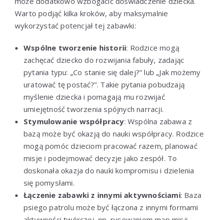
może dodatkowo wzbogacić doświadczenie dziecka.
Warto podjąć kilka kroków, aby maksymalnie
wykorzystać potencjał tej zabawki:
Wspólne tworzenie historii
: Rodzice mogą
zachęcać dziecko do rozwijania fabuły, zadając
pytania typu: „Co stanie się dalej?” lub „Jak możemy
uratować tę postać?”. Takie pytania pobudzają
myślenie dziecka i pomagają mu rozwijać
umiejętność tworzenia spójnych narracji.
Stymulowanie współpracy
: Wspólna zabawa z
bazą może być okazją do nauki współpracy. Rodzice
mogą pomóc dzieciom pracować razem, planować
misje i podejmować decyzje jako zespół. To
doskonała okazja do nauki kompromisu i dzielenia
się pomysłami.
Łączenie zabawki z innymi aktywnościami
: Baza
psiego patrolu może być łączona z innymi formami
aktywności twórczej, np. rysowaniem map misji