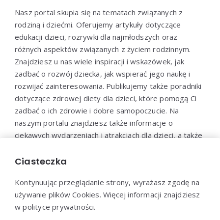
Nasz portal skupia się na tematach związanych z
rodziną i dziećmi. Oferujemy artykuły dotyczące
edukacji dzieci, rozrywki dla najmłodszych oraz
różnych aspektów związanych z życiem rodzinnym.
Znajdziesz u nas wiele inspiracji i wskazówek, jak
zadbać o rozwój dziecka, jak wspierać jego naukę i
rozwijać zainteresowania. Publikujemy także poradniki
dotyczące zdrowej diety dla dzieci, które pomogą Ci
zadbać o ich zdrowie i dobre samopoczucie. Na
naszym portalu znajdziesz także informacje o
ciekawych wydarzeniach i atrakcjach dla dzieci, a także
propozycje zabaw i aktywności, które pozwolą
maluchom spędzić czas w sposób aktywny i
Ciasteczka
kreatywny.
Kontynuując przeglądanie strony, wyrażasz zgodę na
używanie plików Cookies. Więcej informacji znajdziesz
w polityce prywatności.