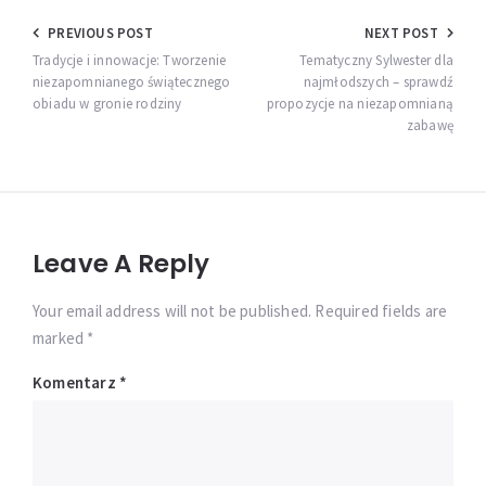
Nawigacja
PREVIOUS POST
NEXT POST
wpisu
Tradycje i innowacje: Tworzenie
Tematyczny Sylwester dla
niezapomnianego świątecznego
najmłodszych – sprawdź
obiadu w gronie rodziny
propozycje na niezapomnianą
zabawę
Leave A Reply
Your email address will not be published. Required fields are
marked *
Komentarz
*