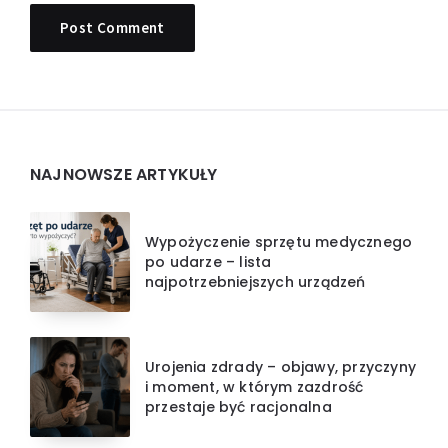
Widgets
NAJNOWSZE ARTYKUŁY
Wypożyczenie sprzętu medycznego
po udarze – lista
najpotrzebniejszych urządzeń
Urojenia zdrady – objawy, przyczyny
i moment, w którym zazdrość
przestaje być racjonalna