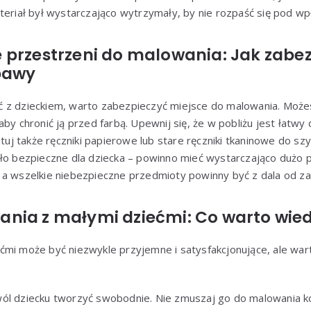
ateriał był wystarczająco wytrzymały, by nie rozpaść się pod w
 przestrzeni do malowania: Jak zabe
bawy
 z dzieckiem, warto zabezpieczyć miejsce do malowania. Możesz
aby chronić ją przed farbą. Upewnij się, że w pobliżu jest łatw
otuj także ręczniki papierowe lub stare ręczniki tkaninowe do sz
yło bezpieczne dla dziecka – powinno mieć wystarczająco dużo 
a wszelkie niebezpieczne przedmioty powinny być z dala od zas
nia z małymi dziećmi: Co warto wied
mi może być niezwykle przyjemne i satysfakcjonujące, ale wart
l dziecku tworzyć swobodnie. Nie zmuszaj go do malowania k