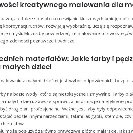
wości kreatywnego malowania dla ma
abawa, ale także sposób na rozwijanie kluczowych umiejętności 
ię koordynacji ruchów, rozwijają wyobraźnię, uczą się rozpoznawa
cje i myśli. Można by powiedzieć, że malowanie to swoiste „ćw
ego zdolności poznawcze i twórcze.
nich materiałów: Jakie farby i pędz
 małych dzieci
alowaniu z małymi dziećmi jest wybór odpowiednich, bezpiecz
by na bazie wody, które są nietoksyczne i zmywalne. Farby pla
dla małych dzieci. Zawsze sprawdzaj informacje na etykiecie pro
yć drogie ani profesjonalne. Ważne jest, aby były odpowiednie
tąpić pędzle innymi narzędziami, takimi jak gąbki, stemple, c
ych efektów.
lu może posłużyć zarówno prawdziwe płótno malarskie, jak i zw