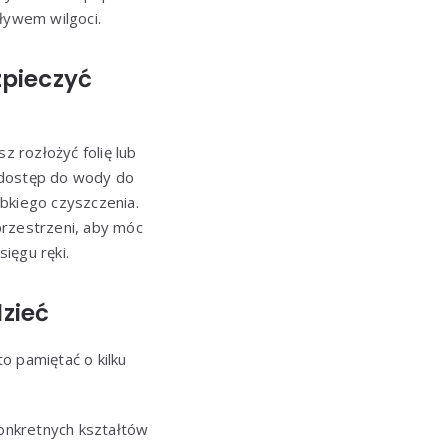
pływem wilgoci.
zpieczyć
 rozłożyć folię lub
y dostęp do wody do
ybkiego czyszczenia.
przestrzeni, aby móc
ięgu ręki.
zieć
o pamiętać o kilku
onkretnych kształtów