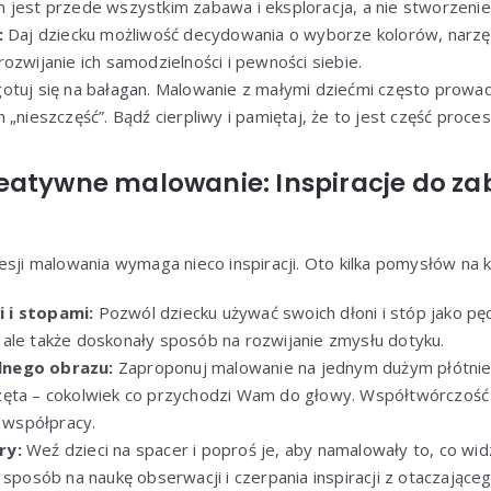
 jest przede wszystkim zabawa i eksploracja, a nie stworzenie
:
Daj dziecku możliwość decydowania o wyborze kolorów, narzęd
ozwijanie ich samodzielności i pewności siebie.
otuj się na bałagan. Malowanie z małymi dziećmi często prowadz
 „nieszczęść”. Bądź cierpliwy i pamiętaj, że to jest część proces
eatywne malowanie: Inspiracje do za
esji malowania wymaga nieco inspiracji. Oto kilka pomysłów na 
 i stopami:
Pozwól dziecku używać swoich dłoni i stóp jako pędz
ale także doskonały sposób na rozwijanie zmysłu dotyku.
lnego obrazu:
Zaproponuj malowanie na jednym dużym płótnie.
zęta – cokolwiek co przychodzi Wam do głowy. Współtwórczo
i współpracy.
ry:
Weź dzieci na spacer i poproś je, aby namalowały to, co wid
 sposób na naukę obserwacji i czerpania inspiracji z otaczająceg