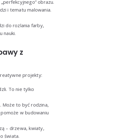
 „perfekcyjnego” obrazu.
zi i tematu malowania.
i do rozlania farby,
u nauki.
bawy z
kreatywne projekty:
li. To nie tylko
 Może to być rodzina,
ść pomoże w budowaniu
zą – drzewa, kwiaty,
o świata.