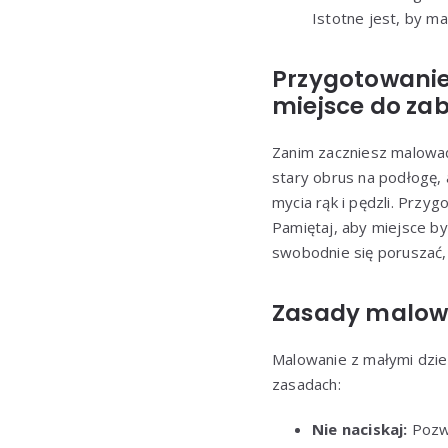
Istotne jest, by m
Przygotowanie
miejsce do za
Zanim zaczniesz malować
stary obrus na podłogę, 
mycia rąk i pędzli. Przyg
Pamiętaj, aby miejsce b
swobodnie się poruszać, 
Zasady malowa
Malowanie z małymi dzieć
zasadach:
Nie naciskaj:
Pozwó