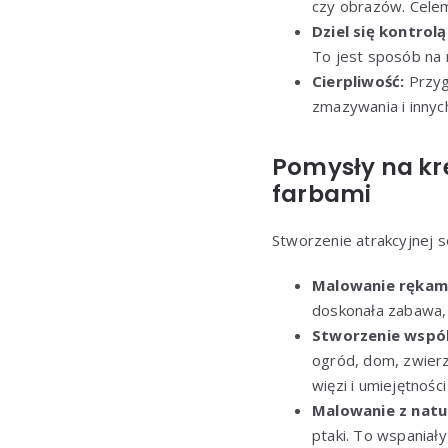
czy obrazów. Celem
Dziel się kontrolą
To jest sposób na r
Cierpliwość:
Przyg
zmazywania i innych
Pomysły na kr
farbami
Stworzenie atrakcyjnej s
Malowanie rękami
doskonała zabawa, 
Stworzenie wspó
ogród, dom, zwier
więzi i umiejętnośc
Malowanie z natu
ptaki. To wspaniały