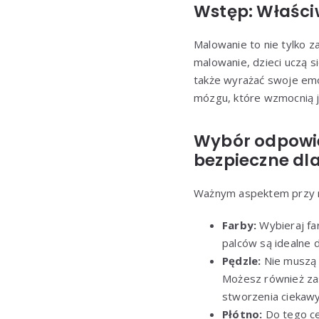
Wstęp: Właści
Malowanie to nie tylko z
malowanie, dzieci uczą s
także wyrażać swoje emo
mózgu, które wzmocnią j
Wybór odpowied
bezpieczne dla
Ważnym aspektem przy m
Farby:
Wybieraj far
palców są idealne 
Pędzle:
Nie muszą b
Możesz również zas
stworzenia ciekaw
Płótno:
Do tego ce