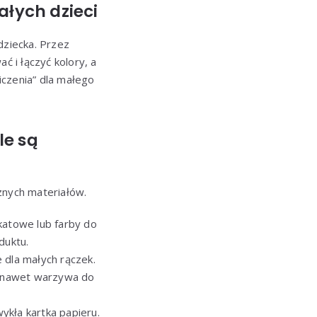
łych dzieci
dziecka. Przez
ć i łączyć kolory, a
iczenia” dla małego
le są
nych materiałów.
katowe lub farby do
duktu.
 dla małych rączek.
zy nawet warzywa do
ykła kartka papieru.