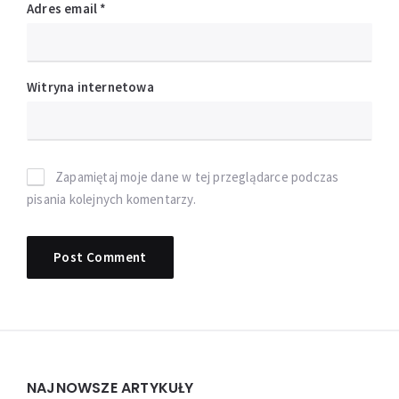
Adres email
*
Witryna internetowa
Zapamiętaj moje dane w tej przeglądarce podczas
pisania kolejnych komentarzy.
Widgets
NAJNOWSZE ARTYKUŁY