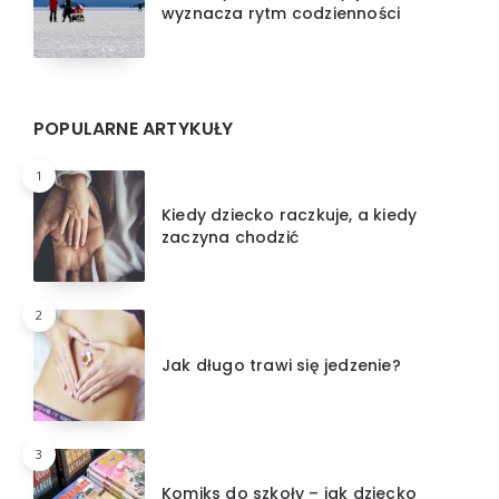
wyznacza rytm codzienności
POPULARNE ARTYKUŁY
1
Kiedy dziecko raczkuje, a kiedy
zaczyna chodzić
2
Jak długo trawi się jedzenie?
3
Komiks do szkoły – jak dziecko