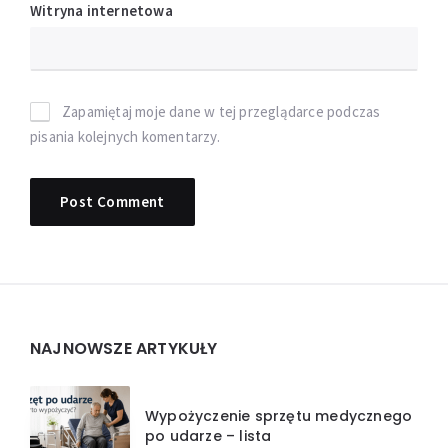
Witryna internetowa
Zapamiętaj moje dane w tej przeglądarce podczas
pisania kolejnych komentarzy.
Widgets
NAJNOWSZE ARTYKUŁY
Wypożyczenie sprzętu medycznego
po udarze – lista