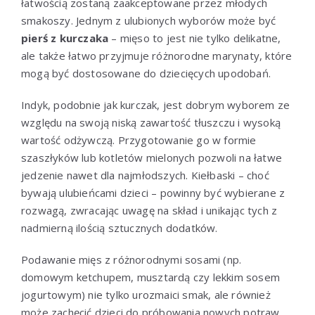
łatwością zostaną zaakceptowane przez młodych
smakoszy. Jednym z ulubionych wyborów może być
pierś z kurczaka
– mięso to jest nie tylko delikatne,
ale także łatwo przyjmuje różnorodne marynaty, które
mogą być dostosowane do dziecięcych upodobań.
Indyk, podobnie jak kurczak, jest dobrym wyborem ze
względu na swoją niską zawartość tłuszczu i wysoką
wartość odżywczą. Przygotowanie go w formie
szaszłyków lub kotletów mielonych pozwoli na łatwe
jedzenie nawet dla najmłodszych. Kiełbaski – choć
bywają ulubieńcami dzieci – powinny być wybierane z
rozwagą, zwracając uwagę na skład i unikając tych z
nadmierną ilością sztucznych dodatków.
Podawanie mięs z różnorodnymi sosami (np.
domowym ketchupem, musztardą czy lekkim sosem
jogurtowym) nie tylko urozmaici smak, ale również
może zachęcić dzieci do próbowania nowych potraw.