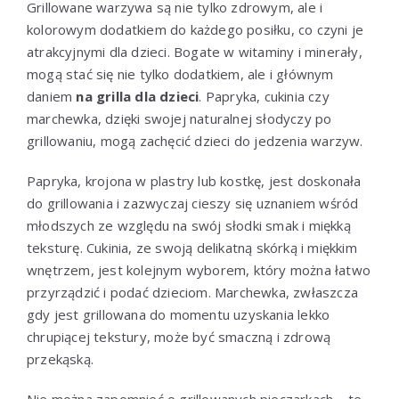
Grillowane warzywa są nie tylko zdrowym, ale i
kolorowym dodatkiem do każdego posiłku, co czyni je
atrakcyjnymi dla dzieci. Bogate w witaminy i minerały,
mogą stać się nie tylko dodatkiem, ale i głównym
daniem
na grilla dla dzieci
. Papryka, cukinia czy
marchewka, dzięki swojej naturalnej słodyczy po
grillowaniu, mogą zachęcić dzieci do jedzenia warzyw.
Papryka, krojona w plastry lub kostkę, jest doskonała
do grillowania i zazwyczaj cieszy się uznaniem wśród
młodszych ze względu na swój słodki smak i miękką
teksturę. Cukinia, ze swoją delikatną skórką i miękkim
wnętrzem, jest kolejnym wyborem, który można łatwo
przyrządzić i podać dzieciom. Marchewka, zwłaszcza
gdy jest grillowana do momentu uzyskania lekko
chrupiącej tekstury, może być smaczną i zdrową
przekąską.
Nie można zapomnieć o grillowanych pieczarkach – te