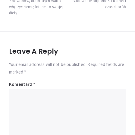
wpisu
7 powodów, dla których warto
Budowanie odporności u dzieci
włączyć siemię lniane do swojej
– czas chorób
diety
Leave A Reply
Your email address will not be published. Required fields are
marked *
Komentarz
*