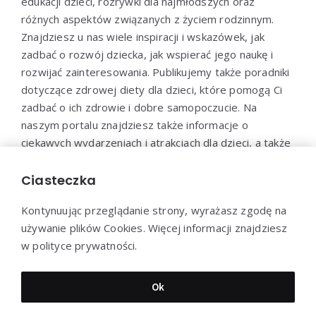
edukacji dzieci, rozrywki dla najmłodszych oraz
różnych aspektów związanych z życiem rodzinnym.
Znajdziesz u nas wiele inspiracji i wskazówek, jak
zadbać o rozwój dziecka, jak wspierać jego naukę i
rozwijać zainteresowania. Publikujemy także poradniki
dotyczące zdrowej diety dla dzieci, które pomogą Ci
zadbać o ich zdrowie i dobre samopoczucie. Na
naszym portalu znajdziesz także informacje o
ciekawych wydarzeniach i atrakcjach dla dzieci, a także
propozycje zabaw i aktywności, które pozwolą
maluchom spędzić czas w sposób aktywny i
Ciasteczka
kreatywny.
Kontynuując przeglądanie strony, wyrażasz zgodę na
używanie plików Cookies. Więcej informacji znajdziesz
w polityce prywatności.
Dziękujemy za wizytę - Pozytywnarodzina.pl © 2022
Ok