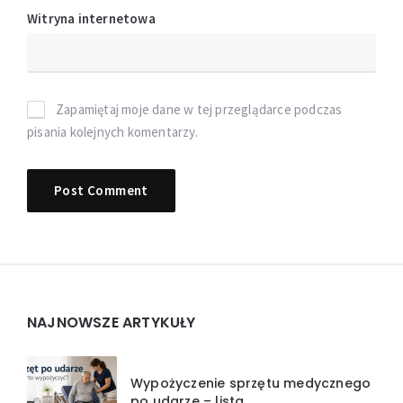
Witryna internetowa
Zapamiętaj moje dane w tej przeglądarce podczas
pisania kolejnych komentarzy.
Widgets
NAJNOWSZE ARTYKUŁY
Wypożyczenie sprzętu medycznego
po udarze – lista