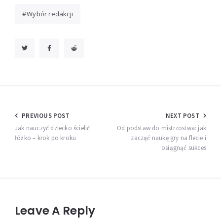
Wybór redakcji
Nawigacja
PREVIOUS POST
NEXT POST
wpisu
Jak nauczyć dziecko ścielić
Od podstaw do mistrzostwa: jak
łóżko – krok po kroku
zacząć naukę gry na flecie i
osiągnąć sukces
Leave A Reply