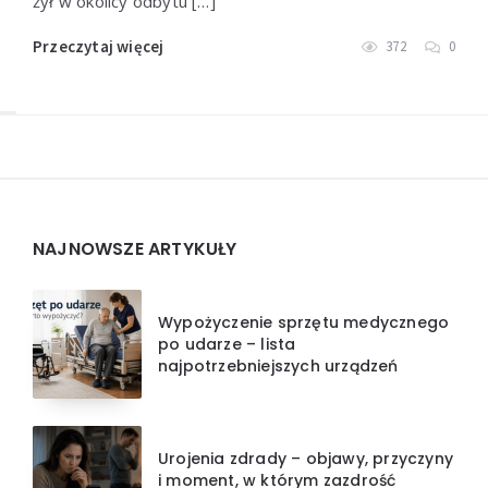
żył w okolicy odbytu […]
Przeczytaj więcej
372
0
Widgets
NAJNOWSZE ARTYKUŁY
Wypożyczenie sprzętu medycznego
po udarze – lista
najpotrzebniejszych urządzeń
Urojenia zdrady – objawy, przyczyny
i moment, w którym zazdrość