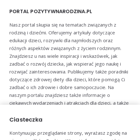
PORTAL POZYTYWNARODZINA.PL
Nasz portal skupia się na tematach związanych z
rodziną i dziećmi. Oferujemy artykuły dotyczące
edukacji dzieci, rozrywki dla najmłodszych oraz
różnych aspektów związanych z życiem rodzinnym.
Znajdziesz u nas wiele inspiracji i wskazówek, jak
zadbać o rozwój dziecka, jak wspierać jego naukę i
rozwijać zainteresowania. Publikujemy także poradniki
dotyczące zdrowej diety dla dzieci, które pomogą Ci
zadbać o ich zdrowie i dobre samopoczucie. Na
naszym portalu znajdziesz także informacje o
ciekawych wydarzeniach i atrakcjach dla dzieci, a także
propozycje zabaw i aktywności, które pozwolą
maluchom spędzić czas w sposób aktywny i
Ciasteczka
kreatywny.
Kontynuując przeglądanie strony, wyrażasz zgodę na