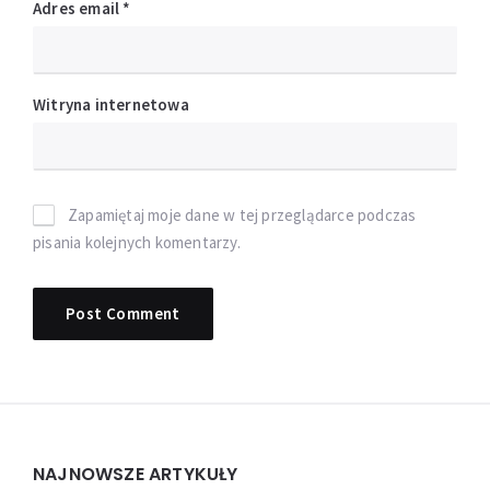
Adres email
*
Witryna internetowa
Zapamiętaj moje dane w tej przeglądarce podczas
pisania kolejnych komentarzy.
Widgets
NAJNOWSZE ARTYKUŁY