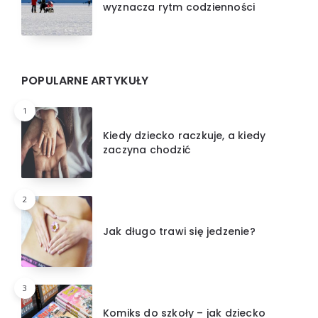
wyznacza rytm codzienności
POPULARNE ARTYKUŁY
1
Kiedy dziecko raczkuje, a kiedy
zaczyna chodzić
2
Jak długo trawi się jedzenie?
3
Komiks do szkoły – jak dziecko