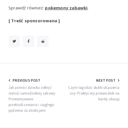
Sprawdź również:
pokemony zabawki
.
[ Treść sponsorowana ]
Nawigacja
PREVIOUS POST
NEXT POST
wpisu
Jak pomóc dziecku odkryć
Czym łagodzić skutki ukąszenia
radość samodzielnej zabawy:
osy: Praktyczny przewodnik na
Przełamywanie
każdą okazję
przebodźcowania i ciągłego
pędzenia za atrakcjami