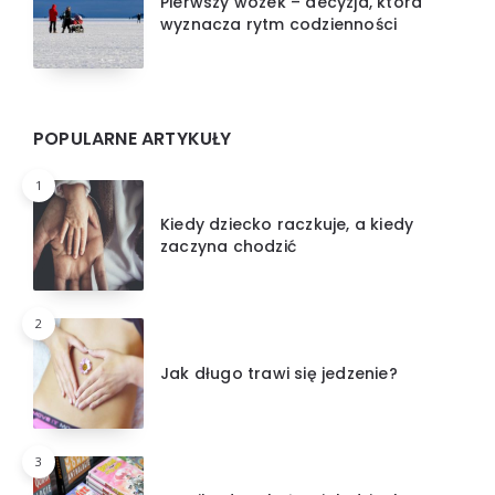
Pierwszy wózek – decyzja, która
wyznacza rytm codzienności
POPULARNE ARTYKUŁY
1
Kiedy dziecko raczkuje, a kiedy
zaczyna chodzić
2
Jak długo trawi się jedzenie?
3