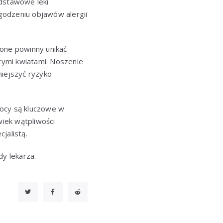
odstawowe leki
godzeniu objawów alergii
lone powinny unikać
itymi kwiatami. Noszenie
niejszyć ryzyko
ocy są kluczowe w
iek wątpliwości
jalistą.
dy lekarza.