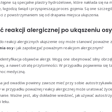
ępne są specjalne plastry hydrożelowe, które nakłada się na m
, łagodzą świąd i przyspieszają proces gojenia. Są one szczegól
ci z powstrzymaniem się od drapania miejsca ukąszenia.
 reakcji alergicznej po ukąszeniu os
 do reakcji alergicznych ukąszenie osy może stanowić poważne 
nia osy
i jak zapobiegać poważnym reakcjom alergicznym?
dentyfikacja objawów alergii. Mogą one obejmować silny obrzęk
wy, a nawet utratę przytomności. W przypadku pojawienia się t
moc medyczną.
na jad owadów powinny zawsze mieć przy sobie autostrzykawkę 
y w przypadku poważnej reakcji alergicznej może uratować życie, 
hanie. Ważne jest, aby dokładnie wiedzieć, jak używać autostrzyk
 leku.