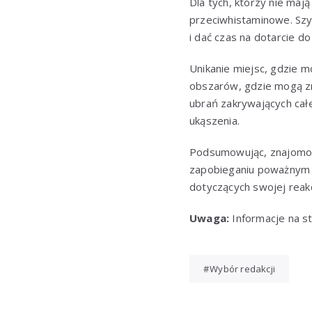
Dla tych, którzy nie ma
przeciwhistaminowe. Szy
i dać czas na dotarcie d
Unikanie miejsc, gdzie 
obszarów, gdzie mogą zna
ubrań zakrywających całe
ukąszenia.
Podsumowując, znajomoś
zapobieganiu poważnym r
dotyczących swojej reakc
Uwaga:
Informacje na st
Wybór redakcji