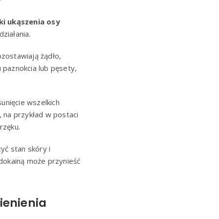
ki ukąszenia osy
ziałania.
ozostawiają żądło,
u paznokcia lub pęsety,
unięcie wszelkich
 na przykład w postaci
rzęku.
yć stan skóry i
idokainą może przynieść
ienienia