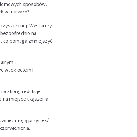
le domowych sposobów,
h warunkach?
 oczyszczonej. Wystarczy
ę bezpośrednio na
y, co pomaga zmniejszyć
alnym i
ć wacik octem i
 na skórę, redukuje
o na miejsce ukąszenia i
również mogą przynieść
czerwienienia,