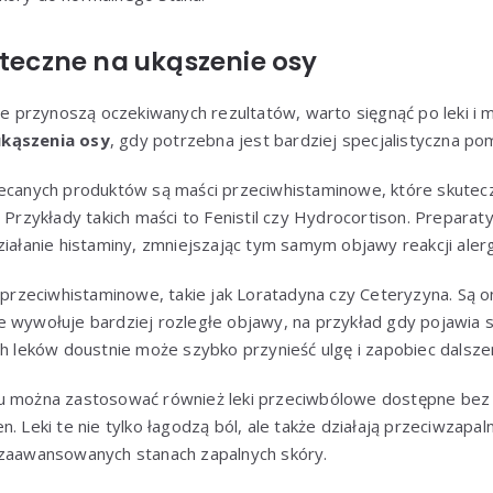
pteczne na ukąszenie osy
przynoszą oczekiwanych rezultatów, warto sięgnąć po leki i 
ukąszenia osy
, gdy potrzebna jest bardziej specjalistyczna p
lecanych produktów są maści przeciwhistaminowe, które skutecz
. Przykłady takich maści to Fenistil czy Hydrocortison. Preparat
ziałanie histaminy, zmniejszając tym samym objawy reakcji alerg
i przeciwhistaminowe, takie jak Loratadyna czy Ceteryzyna. Są 
e wywołuje bardziej rozległe objawy, na przykład gdy pojawia 
ich leków doustnie może szybko przynieść ulgę i zapobiec dals
u można zastosować również leki przeciwbólowe dostępne bez r
. Leki te nie tylko łagodzą ból, ale także działają przeciwzapaln
 zaawansowanych stanach zapalnych skóry.