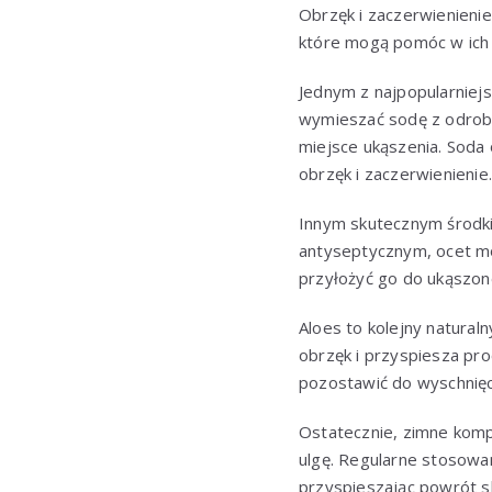
Obrzęk i zaczerwienieni
które mogą pomóc w ich
Jednym z najpopularniej
wymieszać sodę z odrobi
miejsce ukąszenia. Soda
obrzęk i zaczerwienienie.
Innym skutecznym środki
antyseptycznym, ocet mo
przyłożyć go do ukąszone
Aloes to kolejny natural
obrzęk i przyspiesza pro
pozostawić do wyschnięc
Ostatecznie, zimne komp
ulgę. Regularne stosowa
przyspieszając powrót s