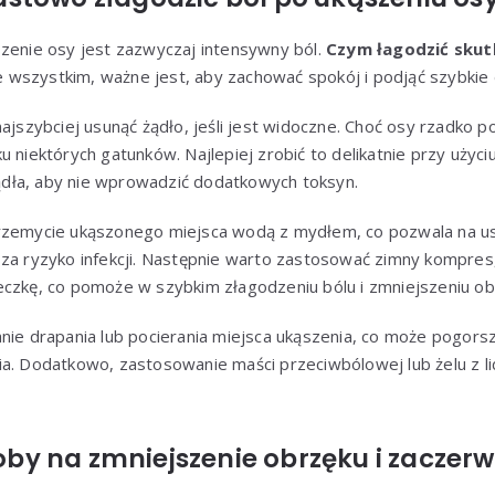
szenie osy jest zazwyczaj intensywny ból.
Czym łagodzić skut
wszystkim, ważne jest, aby zachować spokój i podjąć szybkie d
najszybciej usunąć żądło, jeśli jest widoczne. Choć osy rzadko p
 niektórych gatunków. Najlepiej zrobić to delikatnie przy użyci
 żądła, aby nie wprowadzić dodatkowych toksyn.
rzemycie ukąszonego miejsca wodą z mydłem, co pozwala na us
za ryzyko infekcji. Następnie warto zastosować zimny kompres,
eczkę, co pomoże w szybkim złagodzeniu bólu i zmniejszeniu ob
nie drapania lub pocierania miejsca ukąszenia, co może pogorsz
ia. Dodatkowo, zastosowanie maści przeciwbólowej lub żelu z l
y na zmniejszenie obrzęku i zaczerw