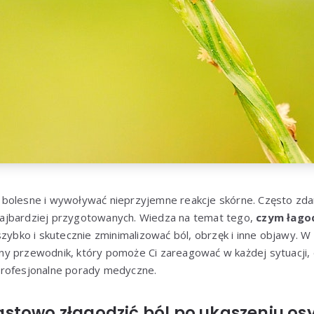
bolesne i wywoływać nieprzyjemne reakcje skórne. Często zdar
ajbardziej przygotowanych. Wiedza na temat tego,
czym łagod
szybko i skutecznie zminimalizować ból, obrzęk i inne objawy. W
y przewodnik, który pomoże Ci zareagować w każdej sytuacji,
profesjonalne porady medyczne.
stowo złagodzić ból po ukąszeniu os