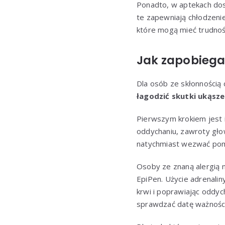
Ponadto, w aptekach dost
te zapewniają chłodzenie
które mogą mieć trudnoś
Jak zapobiegać
Dla osób ze skłonnością
łagodzić skutki ukąsze
Pierwszym krokiem jest i
oddychaniu, zawroty gło
natychmiast wezwać po
Osoby ze znaną alergią 
EpiPen. Użycie adrenalin
krwi i poprawiając oddyc
sprawdzać datę ważności