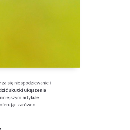
za się niespodziewanie i
zić skutki ukąszenia
 niniejszym artykule
 oferując zarówno
y