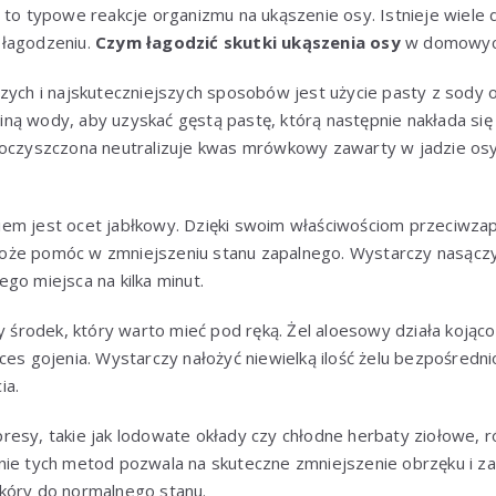
e to typowe reakcje organizmu na ukąszenie osy. Istnieje wie
 łagodzeniu.
Czym łagodzić skutki ukąszenia osy
w domowyc
szych i najskuteczniejszych sposobów jest użycie pasty z sody
ną wody, aby uzyskać gęstą pastę, którą następnie nakłada si
 oczyszczona neutralizuje kwas mrówkowy zawarty w jadzie os
em jest ocet jabłkowy. Dzięki swoim właściwościom przeciwzap
że pomóc w zmniejszeniu stanu zapalnego. Wystarczy nasączy
go miejsca na kilka minut.
ny środek, który warto mieć pod ręką. Żel aloesowy działa kojąco
ces gojenia. Wystarczy nałożyć niewielką ilość żelu bezpośredni
ia.
resy, takie jak lodowate okłady czy chłodne herbaty ziołowe, 
nie tych metod pozwala na skuteczne zmniejszenie obrzęku i za
kóry do normalnego stanu.