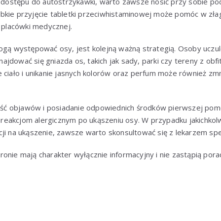
ją dostępu do autostrzykawki, warto zawsze nosić przy sobie p
bkie przyjęcie tabletki przeciwhistaminowej może pomóc w zła
o placówki medycznej.
mogą występować osy, jest kolejną ważną strategią. Osoby uczu
jdować się gniazda os, takich jak sady, parki czy tereny z obf
 ciało i unikanie jasnych kolorów oraz perfum może również zm
ć objawów i posiadanie odpowiednich środków pierwszej pom
eakcjom alergicznym po ukąszeniu osy. W przypadku jakichkolw
ji na ukąszenie, zawsze warto skonsultować się z lekarzem spec
ronie mają charakter wyłącznie informacyjny i nie zastąpią pora