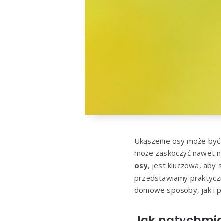
Ukąszenie osy może być 
może zaskoczyć nawet n
osy
, jest kluczowa, aby 
przedstawiamy praktyczn
domowe sposoby, jak i 
Jak natychmia