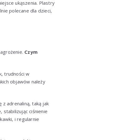
iejsce ukąszenia. Plastry
nie polecane dla dzieci,
y
zagrożenie.
Czym
, trudności w
akich objawów należy
z adrenaliną, taką jak
stabilizując ciśnienie
awki, i regularnie