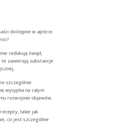
maści dostępne w aptece.
omoc?
nie redukują świąd,
y te zawierają substancje
icznej.
one szczególnie
się wysypka na całym
zemu rozwojowi objawów.
ecepty, takie jak
ie, co jest szczególnie